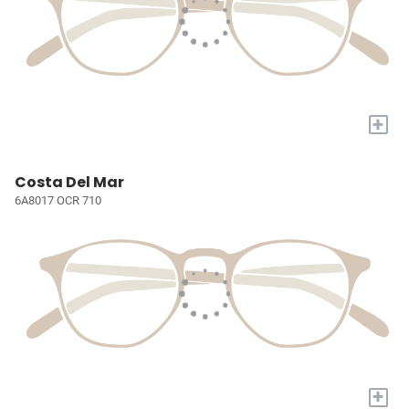
+
Costa Del Mar
6A8017 OCR 710
+