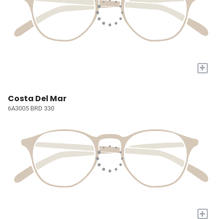
+
Costa Del Mar
6A3005 BRD 330
+