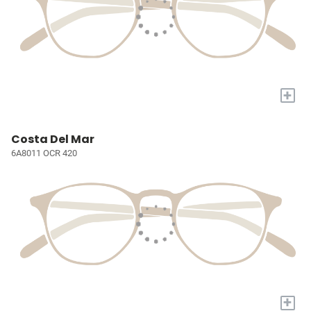
+
Costa Del Mar
6A8011 OCR 420
+