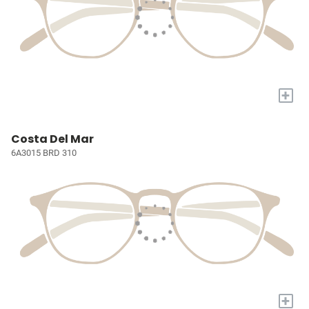
+
Costa Del Mar
6A3015 BRD 310
+